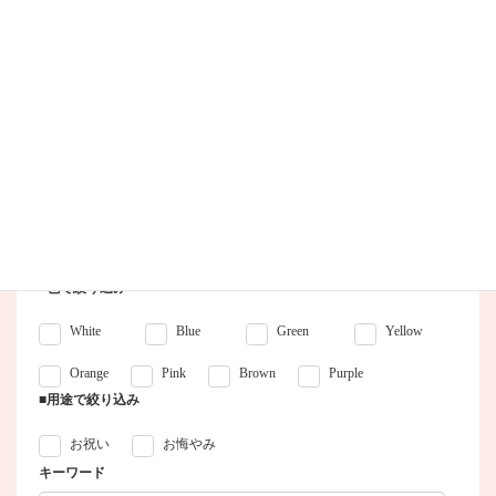
ブーケ
2022年2月9日
WORKS検索
■カテゴリー
■色で絞り込み
White
Blue
Green
Yellow
Orange
Pink
Brown
Purple
■用途で絞り込み
お祝い
お悔やみ
キーワード