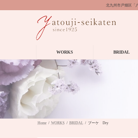
コ
ナ
北九州市戸畑区「
ン
ビ
テ
ゲ
ン
ー
ツ
シ
へ
ョ
ス
ン
キ
に
WORKS
BRIDAL
ッ
移
プ
動
Home
WORKS
BRIDAL
ブーケ Dry