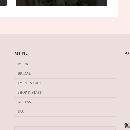
2024年8月29日
MENU
A
WORKS
BRIDAL
EVENT & GIFT
SHOP & STAFF
ACCESS
FAQ
営