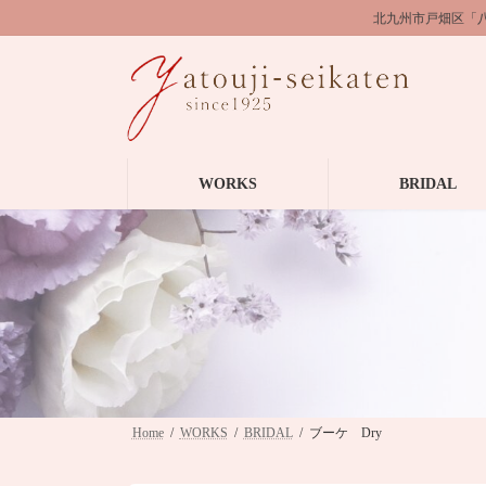
コ
ナ
北九州市戸畑区「
ン
ビ
テ
ゲ
ン
ー
ツ
シ
へ
ョ
ス
ン
キ
に
WORKS
BRIDAL
ッ
移
プ
動
Home
WORKS
BRIDAL
ブーケ Dry