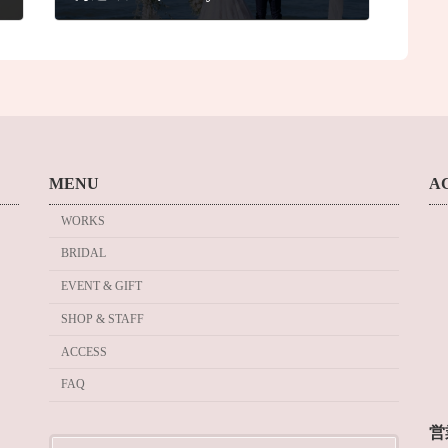
2021年5月17日
MENU
A
WORKS
BRIDAL
EVENT & GIFT
SHOP & STAFF
ACCESS
FAQ
営